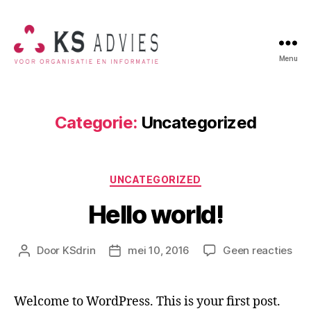
Menu
KSADVIES
-
voor
welzijn
Categorie:
Uncategorized
Categorieën
UNCATEGORIZED
Hello world!
op
Door
KSdrin
mei 10, 2016
Geen reacties
Berichtauteur
Berichtdatum
Hel
wor
Welcome to WordPress. This is your first post.