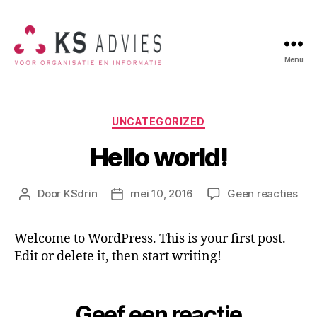
Menu
KSADVIES
-
voor
welzijn
Categorieën
UNCATEGORIZED
Hello world!
op
Door
KSdrin
mei 10, 2016
Geen reacties
Berichtauteur
Berichtdatum
Hel
wor
Welcome to WordPress. This is your first post.
Edit or delete it, then start writing!
Geef een reactie